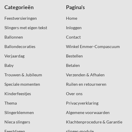
Categorieën
Pagina's
Feestversieringen
Home
Slingers met eigen tekst
Inloggen
Ballonnen
Contact
Ballondecoraties
Winkel Emmer-Compascuum
Verjaardag
Bestellen
Baby
Betalen
Trouwen & Jubileum
Verzenden & Afhalen
Speciale momenten
Ruilen en retourneren
Kinderfeestjes
Over ons
Thema
Privacyverklaring
Slingerklemmen
Algemene voorwaarden
Nieca slingers
Klachtenprocedure & Garantie
Feestdagen
slinger-module