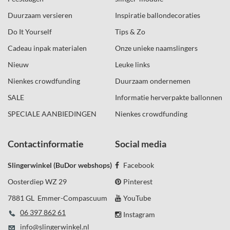
Duurzaam versieren
Inspiratie ballondecoraties
Do It Yourself
Tips & Zo
Cadeau inpak materialen
Onze unieke naamslingers
Nieuw
Leuke links
Nienkes crowdfunding
Duurzaam ondernemen
SALE
Informatie herverpakte ballonnen
SPECIALE AANBIEDINGEN
Nienkes crowdfunding
Contactinformatie
Social media
Slingerwinkel (BuDor webshops)
Facebook
Oosterdiep WZ 29
Pinterest
7881 GL Emmer-Compascuum
YouTube
06 397 862 61
Instagram
info@slingerwinkel.nl