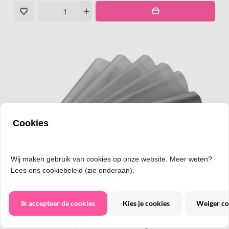
remove
add
Cookies
Wij maken gebruik van cookies op onze website. Meer weten?
Lees ons cookiebeleid (zie onderaan).
Zwart Organza, 36 cm breed, rol 9 meter
Ik accepteer de cookies
Kies je cookies
Weiger co
Rol organza zwart, 36 cm breed, 9 meter. Maak brede strikken,
versier de feesttafel, decoreer cadeaus of gebruik in