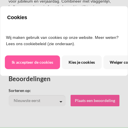
voor jubileum en verjaardag. Combineer met vlaggenlijn,
ballonnen, e.d. om je feest helemaal in stijl te vieren.
Cookies
Materiaal: hout en papier
Lengte prikker: circa 6,5 cm
Vlaggetje: circa 3 x 2,5 cm, dubbelzijdig bedrukt
Verpakt per 50 stuks
Wij maken gebruik van cookies op onze website. Meer weten?
Lees ons cookiebeleid (zie onderaan).
Productnummer: 4778
Ik accepteer de cookies
Kies je cookies
Weiger co
Beoordelingen
Sorteren op:
Plaats een beoordeling