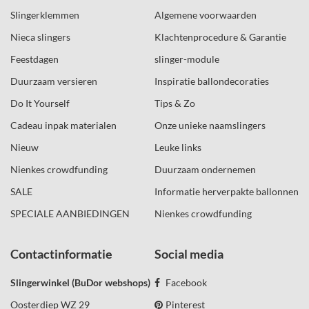
Slingerklemmen
Algemene voorwaarden
Nieca slingers
Klachtenprocedure & Garantie
Feestdagen
slinger-module
Duurzaam versieren
Inspiratie ballondecoraties
Do It Yourself
Tips & Zo
Cadeau inpak materialen
Onze unieke naamslingers
Nieuw
Leuke links
Nienkes crowdfunding
Duurzaam ondernemen
SALE
Informatie herverpakte ballonnen
SPECIALE AANBIEDINGEN
Nienkes crowdfunding
Contactinformatie
Social media
Slingerwinkel (BuDor webshops)
Facebook
Oosterdiep WZ 29
Pinterest