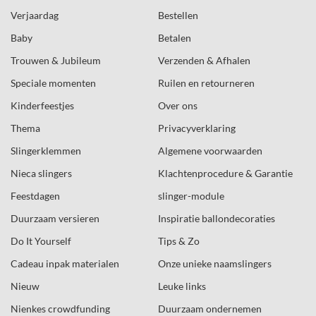
Verjaardag
Bestellen
Baby
Betalen
Trouwen & Jubileum
Verzenden & Afhalen
Speciale momenten
Ruilen en retourneren
Kinderfeestjes
Over ons
Thema
Privacyverklaring
Slingerklemmen
Algemene voorwaarden
Nieca slingers
Klachtenprocedure & Garantie
Feestdagen
slinger-module
Duurzaam versieren
Inspiratie ballondecoraties
Do It Yourself
Tips & Zo
Cadeau inpak materialen
Onze unieke naamslingers
Nieuw
Leuke links
Nienkes crowdfunding
Duurzaam ondernemen