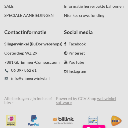
SALE
Informatie herverpakte ballonnen
SPECIALE AANBIEDINGEN
Nienkes crowdfunding
Contactinformatie
Social media
Slingerwinkel (BuDor webshops)
Facebook
Oosterdiep WZ 29
Pinterest
7881 GL Emmer-Compascuum
YouTube
06 397 862 61
Instagram
info@slingerwinkel.nl
Alle bedragen zijn inclusief
Powered by CCV Shop
webwinkel
btw -
software