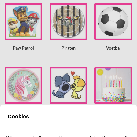
Paw Patrol
Piraten
Voetbal
Unicorn / Paarden
Woezel en Pip
Overig
Cookies