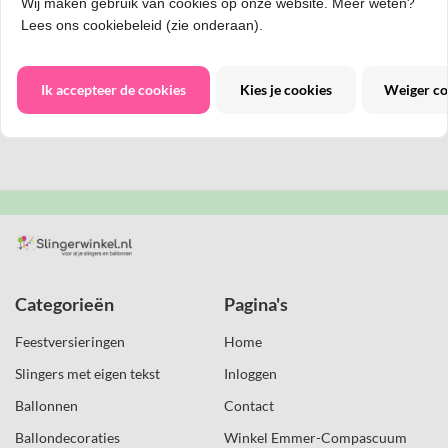
Wij maken gebruik van cookies op onze website. Meer weten?
Lees ons cookiebeleid (zie onderaan).
Het is erg leuk om het kinderfeestje van je zoon of dochter in een
thema te doen.
Behalve slingers en ballonnen kun je ook tafelkleed, bordjes, etc
in hetzelfde thema doen.
Ik accepteer de cookies
Kies je cookies
Weiger co
Je kind zal het geweldig vinden.
Wij hebben diverse thema's op een rijtje gezet.
Categorieën
Pagina's
Feestversieringen
Home
Slingers met eigen tekst
Inloggen
Ballonnen
Contact
Ballondecoraties
Winkel Emmer-Compascuum