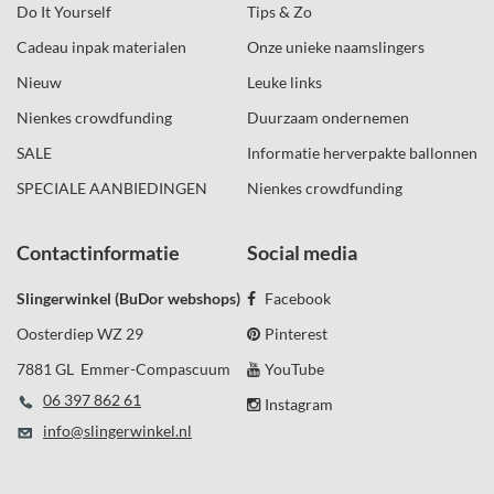
Do It Yourself
Tips & Zo
Cadeau inpak materialen
Onze unieke naamslingers
Nieuw
Leuke links
Nienkes crowdfunding
Duurzaam ondernemen
SALE
Informatie herverpakte ballonnen
SPECIALE AANBIEDINGEN
Nienkes crowdfunding
Contactinformatie
Social media
Slingerwinkel (BuDor webshops)
Facebook
Oosterdiep WZ 29
Pinterest
7881 GL Emmer-Compascuum
YouTube
06 397 862 61
Instagram
info@slingerwinkel.nl