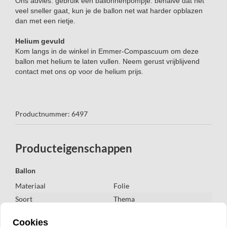
Ons advies: gebruik een ballonnenpompje: behalve dat het
veel sneller gaat, kun je de ballon net wat harder opblazen
dan met een rietje.
Helium gevuld
Kom langs in de winkel in Emmer-Compascuum om deze
ballon met helium te laten vullen. Neem gerust vrijblijvend
contact met ons op voor de helium prijs.
Productnummer: 6497
Producteigenschappen
Ballon
Materiaal
Folie
Soort
Thema
Vorm
Shape
Cookies
Kleur
Multi color