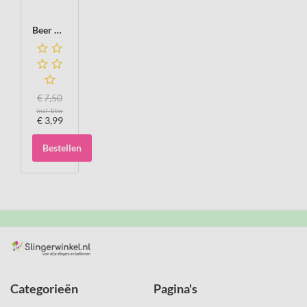
Beer Pong set
€
7,50
incl. btw
€
3,99
Bestellen
Categorieën
Pagina's