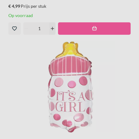
€ 4,99
Prijs per stuk
Op voorraad
remove
add