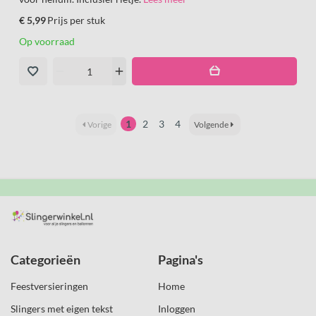
€ 5,99
Prijs per stuk
Op voorraad
remove
add
1
2
3
4
Vorige
Volgende
Categorieën
Pagina's
Feestversieringen
Home
Slingers met eigen tekst
Inloggen