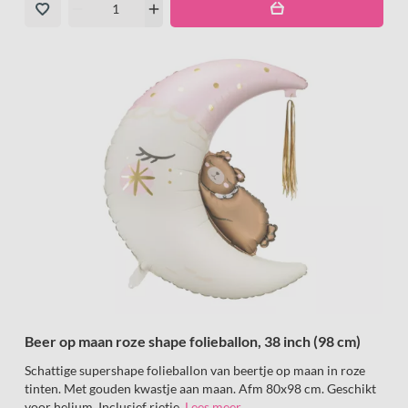
remove
add
Beer op maan roze shape folieballon, 38 inch (98 cm)
Schattige supershape folieballon van beertje op maan in roze
tinten. Met gouden kwastje aan maan. Afm 80x98 cm. Geschikt
voor helium. Inclusief rietje.
Lees meer