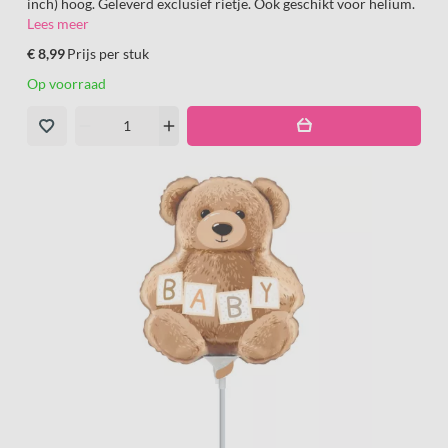
inch) hoog. Geleverd exclusief rietje. Ook geschikt voor helium.
Lees meer
€ 8,99
Prijs per stuk
Op voorraad
remove
add