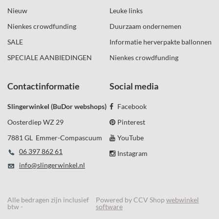
Nieuw
Leuke links
Nienkes crowdfunding
Duurzaam ondernemen
SALE
Informatie herverpakte ballonnen
SPECIALE AANBIEDINGEN
Nienkes crowdfunding
Contactinformatie
Social media
Slingerwinkel (BuDor webshops)
Facebook
Oosterdiep WZ 29
Pinterest
7881 GL Emmer-Compascuum
YouTube
06 397 862 61
Instagram
info@slingerwinkel.nl
Alle bedragen zijn inclusief
Powered by CCV Shop
webwinkel
btw -
software