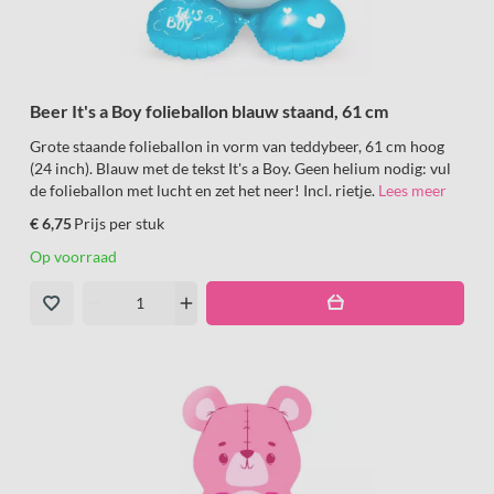
Beer It's a Boy folieballon blauw staand, 61 cm
Grote staande folieballon in vorm van teddybeer, 61 cm hoog
(24 inch). Blauw met de tekst It's a Boy. Geen helium nodig: vul
de folieballon met lucht en zet het neer! Incl. rietje.
Lees meer
€ 6,75
Prijs per stuk
Op voorraad
remove
add