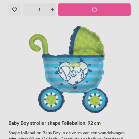
remove
add
Baby Boy stroller shape Folieballon, 92 cm
Shape folieballon Baby Boy in de vorm van een wandelwagen.
Afm. circa 92 cm (36 inch). Geschikt voor helium. Standaard