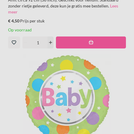
zonder rietje geleverd, deze kun je gratis mee bestellen.
Lees
meer
€ 4,50
Prijs per stuk
Op voorraad
remove
add