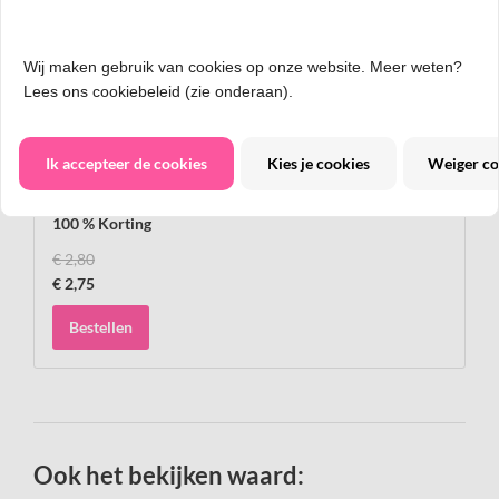
Champagne fles Celebrate folieballon
Wij maken gebruik van cookies op onze website. Meer weten?
staand, 86 cm
Lees ons cookiebeleid (zie onderaan).
Ik accepteer de cookies
Kies je cookies
Weiger co
Papieren rietje
100 % Korting
€ 2,80
€ 2,75
Bestellen
Ook het bekijken waard: