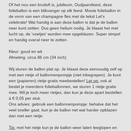
Of het nou een bruiloft is, jubileum, Oudjaarsfeest, deze
folieballon is een blikvanger op elk feest. Mooie folieballon in
de vorm van een champagne fles met de tekst Let's
celebrate! Wat handig is aan deze ballon is dat je de ballon
neer kunt zetten. Dus geen helium nodig. Je blaast het met
lucht op, de 'voetjes' worden mee opgeblazen. Super simpel
en handig overal neer te zetten.
Kleur: goud en wit
Afmeting: circa 86 cm (34 inch)
Wij sturen de ballon plat op. Je blaast deze eenvoudig zelf op
met een rietje of ballonnenpompje (niet inbegrepen). Je kunt
een (papieren) rietje gratis meebestellen!
Let op:
ook al
bestel je meerdere folieballonnen, we sturen 1 rietje gratis
mee. Wil je toch meer rietjes, dan kun je deze apart bestellen
à € 0,05 per stuk.
Ons advies: gebruik een ballonnenpompje: behalve dat het
veel sneller gaat, kun je de ballon net wat harder opblazen
dan met een rietje.
Tip:
met het rietje kun je de ballon weer laten leeglopen en