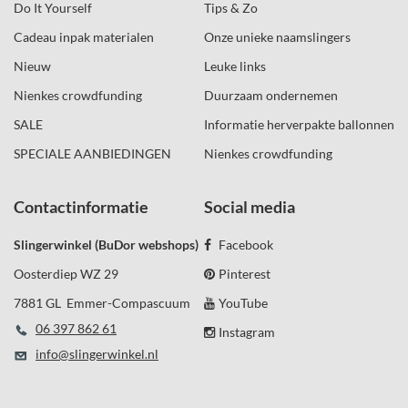
Do It Yourself
Tips & Zo
Cadeau inpak materialen
Onze unieke naamslingers
Nieuw
Leuke links
Nienkes crowdfunding
Duurzaam ondernemen
SALE
Informatie herverpakte ballonnen
SPECIALE AANBIEDINGEN
Nienkes crowdfunding
Contactinformatie
Social media
Slingerwinkel (BuDor webshops)
Facebook
Oosterdiep WZ 29
Pinterest
7881 GL Emmer-Compascuum
YouTube
06 397 862 61
Instagram
info@slingerwinkel.nl