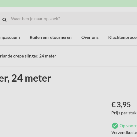
ompascuum
Ruilen en retourneren
Over ons
Klachtenproce
lande crepe slinger, 24 meter
er, 24 meter
€
3,95
Prijs per stuk
Op voor
Verzendkost