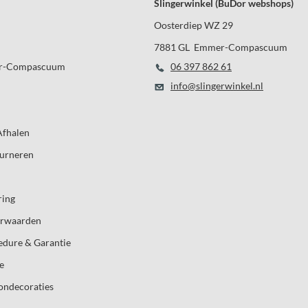
Slingerwinkel (BuDor webshops)
Oosterdiep WZ 29
7881 GL Emmer-Compascuum
r-Compascuum
06 397 862 61
info@slingerwinkel.nl
Afhalen
ourneren
ring
orwaarden
edure & Garantie
e
londecoraties