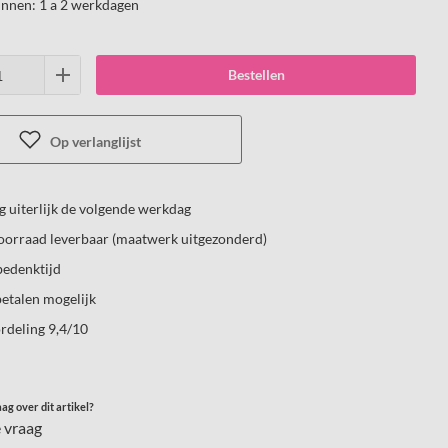
innen:
1 a 2 werkdagen
Bestellen
Op verlanglijst
 uiterlijk de volgende werkdag
voorraad leverbaar (maatwerk uitgezonderd)
bedenktijd
etalen mogelijk
rdeling 9,4/10
ag over dit artikel?
e vraag