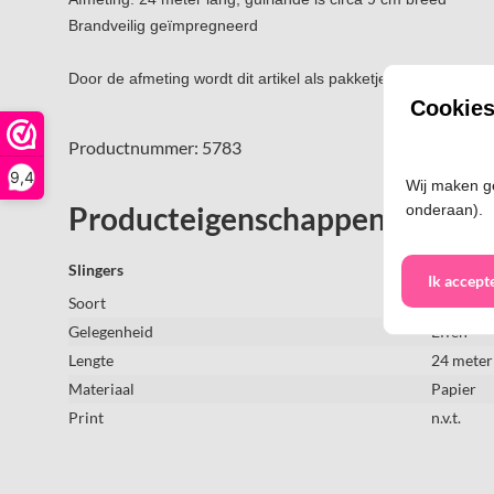
Brandveilig geïmpregneerd
Door de afmeting wordt dit artikel als pakketje verstuurd.
Cookie
Productnummer: 5783
9,4
Wij maken ge
Producteigenschappen
onderaan).
Slingers
Ik accept
Soort
Draai gu
Gelegenheid
Effen
Lengte
24 meter
Materiaal
Papier
Print
n.v.t.