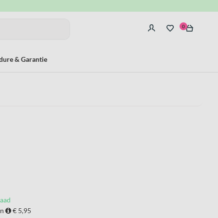
0
dure & Garantie
raad
en
€ 5,95