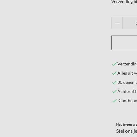
Verzending b
Verzending
Alles uit 
30 dagen 
Achteraf b
Klantbeoo
Heb je een vra
Stel ons j