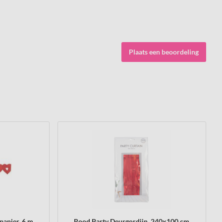
Plaats een beoordeling
papier, 6 m.
Rood Party Deurgordijn, 240x100 cm