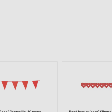
Rood Vlaggenlijn, 10 meter
Rood hartjes (open) Slinger 