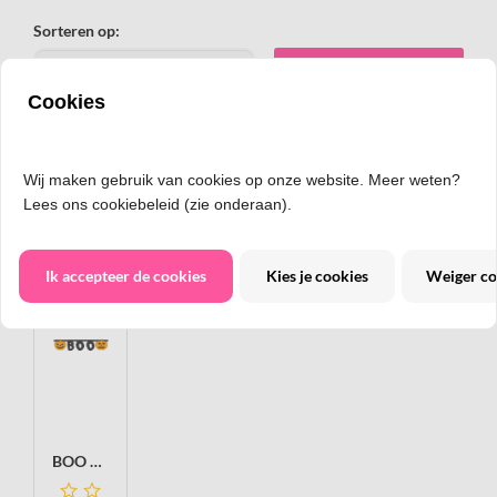
Sorteren op:
Plaats een beoordeling
Cookies
Wij maken gebruik van cookies op onze website. Meer weten?
Ook het bekijken waard:
Lees ons cookiebeleid (zie onderaan).
Ik accepteer de cookies
Kies je cookies
Weiger co
BOO Halloween slinger, papier