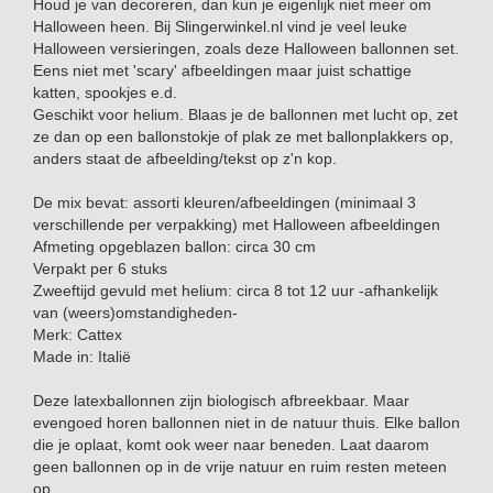
Houd je van decoreren, dan kun je eigenlijk niet meer om
Halloween heen. Bij Slingerwinkel.nl vind je veel leuke
Halloween versieringen, zoals deze Halloween ballonnen set.
Eens niet met 'scary' afbeeldingen maar juist schattige
katten, spookjes e.d.
Geschikt voor helium. Blaas je de ballonnen met lucht op, zet
ze dan op een ballonstokje of plak ze met ballonplakkers op,
anders staat de afbeelding/tekst op z'n kop.
De mix bevat: assorti kleuren/afbeeldingen (minimaal 3
verschillende per verpakking) met Halloween afbeeldingen
Afmeting opgeblazen ballon: circa 30 cm
Verpakt per 6 stuks
Zweeftijd gevuld met helium: circa 8 tot 12 uur -afhankelijk
van (weers)omstandigheden-
Merk: Cattex
Made in: Italië
Deze latexballonnen zijn biologisch afbreekbaar. Maar
evengoed horen ballonnen niet in de natuur thuis. Elke ballon
die je oplaat, komt ook weer naar beneden. Laat daarom
geen ballonnen op in de vrije natuur en ruim resten meteen
op.