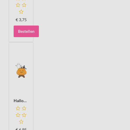
€
3,75
Bestellen
Halloween decor Folieballon staand, 102 cm
€
6,95