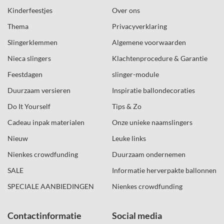
Kinderfeestjes
Over ons
Thema
Privacyverklaring
Slingerklemmen
Algemene voorwaarden
Nieca slingers
Klachtenprocedure & Garantie
Feestdagen
slinger-module
Duurzaam versieren
Inspiratie ballondecoraties
Do It Yourself
Tips & Zo
Cadeau inpak materialen
Onze unieke naamslingers
Nieuw
Leuke links
Nienkes crowdfunding
Duurzaam ondernemen
SALE
Informatie herverpakte ballonnen
SPECIALE AANBIEDINGEN
Nienkes crowdfunding
Contactinformatie
Social media