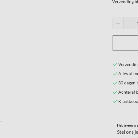
Verzending b
Verzending
Alles uit 
30 dagen 
Achteraf b
Klantbeoo
Heb je een vra
Stel ons j