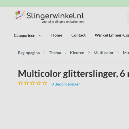
Home
Contact
Winkel Emmer-C
Categorieën
Beginpagina
Thema
Kleuren
Multi color
Mul
Multicolor glitterslinger, 
0
Beoordelingen