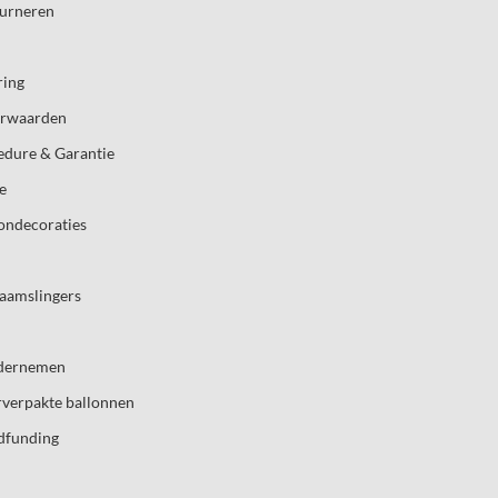
ourneren
ring
orwaarden
edure & Garantie
e
londecoraties
aamslingers
dernemen
rverpakte ballonnen
dfunding