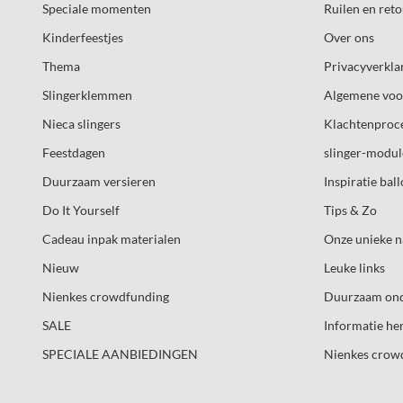
Speciale momenten
Ruilen en ret
Kinderfeestjes
Over ons
Thema
Privacyverkla
Slingerklemmen
Algemene vo
Nieca slingers
Klachtenproc
Feestdagen
slinger-modul
Duurzaam versieren
Inspiratie bal
Do It Yourself
Tips & Zo
Cadeau inpak materialen
Onze unieke n
Nieuw
Leuke links
Nienkes crowdfunding
Duurzaam on
SALE
Informatie he
SPECIALE AANBIEDINGEN
Nienkes crow