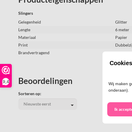
Slingers
Gelegenheid
Glitter
Lengte
6 meter
Materiaal
Papier
Print
Dubbelzi
Brandvertragend
nee
Cookie
Beoordelingen
9,4
Wij maken ge
onderaan).
Sorteren op:
Ik accept