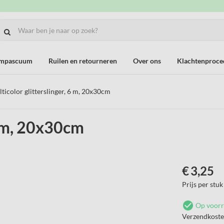
ompascuum
Ruilen en retourneren
Over ons
Klachtenproce
ticolor glitterslinger, 6 m, 20x30cm
6 m, 20x30cm
€
3,25
Prijs per stuk
Op voor
Verzendkost