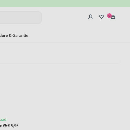
0
dure & Garantie
raad
en
€ 5,95