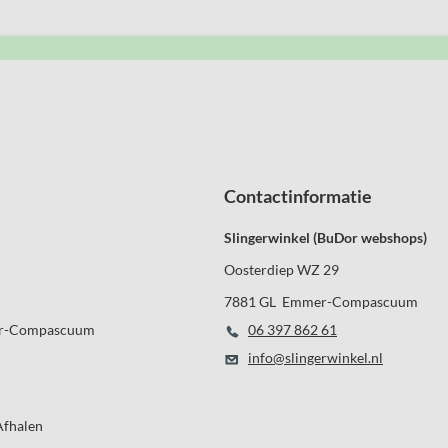
Contactinformatie
Slingerwinkel (BuDor webshops)
Oosterdiep WZ 29
7881 GL Emmer-Compascuum
r-Compascuum
06 397 862 61
info@slingerwinkel.nl
Afhalen