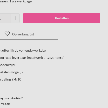
innen:
1 a 2 werkdagen
Bestellen
Op verlanglijst
 uiterlijk de volgende werkdag
voorraad leverbaar (maatwerk uitgezonderd)
bedenktijd
etalen mogelijk
rdeling 9,4/10
ag over dit artikel?
e vraag