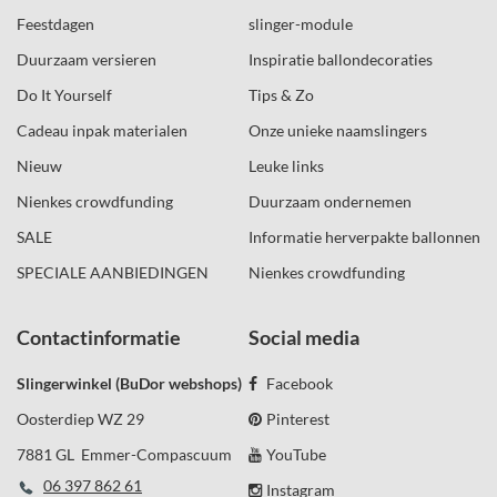
Feestdagen
slinger-module
Duurzaam versieren
Inspiratie ballondecoraties
Do It Yourself
Tips & Zo
Cadeau inpak materialen
Onze unieke naamslingers
Nieuw
Leuke links
Nienkes crowdfunding
Duurzaam ondernemen
SALE
Informatie herverpakte ballonnen
SPECIALE AANBIEDINGEN
Nienkes crowdfunding
Contactinformatie
Social media
Slingerwinkel (BuDor webshops)
Facebook
Oosterdiep WZ 29
Pinterest
7881 GL Emmer-Compascuum
YouTube
06 397 862 61
Instagram