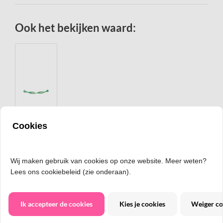
Ook het bekijken waard:
Cookies
Groen, appel/lime Guirlande crepe slinger, 24 meter
Wij maken gebruik van cookies op onze website. Meer weten?
Lees ons cookiebeleid (zie onderaan).
€
3,95
Ik accepteer de cookies
Kies je cookies
Weiger co
Bestellen