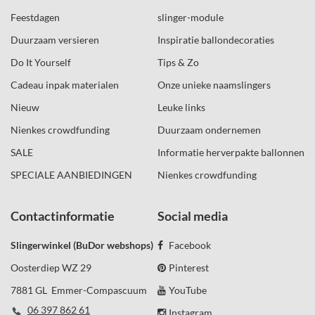
Feestdagen
slinger-module
Duurzaam versieren
Inspiratie ballondecoraties
Do It Yourself
Tips & Zo
Cadeau inpak materialen
Onze unieke naamslingers
Nieuw
Leuke links
Nienkes crowdfunding
Duurzaam ondernemen
SALE
Informatie herverpakte ballonnen
SPECIALE AANBIEDINGEN
Nienkes crowdfunding
Contactinformatie
Social media
Slingerwinkel (BuDor webshops)
Facebook
Oosterdiep WZ 29
Pinterest
7881 GL Emmer-Compascuum
YouTube
06 397 862 61
Instagram