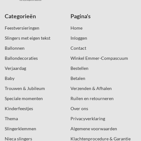
Categorieën
Pagina's
Feestversieringen
Home
Slingers met eigen tekst
Inloggen
Ballonnen
Contact
Ballondecoraties
Winkel Emmer-Compascuum
Verjaardag
Bestellen
Baby
Betalen
Trouwen & Jubileum
Verzenden & Afhalen
Speciale momenten
Ruilen en retourneren
Kinderfeestjes
Over ons
Thema
Privacyverklaring
Slingerklemmen
Algemene voorwaarden
Nieca slingers
Klachtenprocedure & Garantie