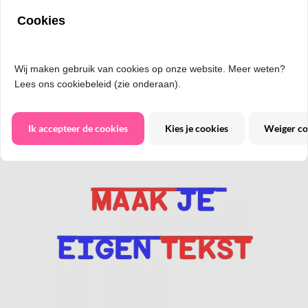
Cookies
Items:
Sorteer op:
20
Productnaam a-z
Wij maken gebruik van cookies op onze website. Meer weten?
Weergave:
Lees ons cookiebeleid (zie onderaan).
Ik accepteer de cookies
Kies je cookies
Weiger co